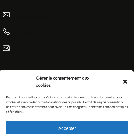
10, place du village 64490 LESCUN
(+33)05.59.34.71.54
contact@hebergement-picdanie.fr
Facebook
Instagram
Gérer le consentement aux
cookies
Pour offrir les meilleures expériences de navigation, nous utilisons les cookies pour
Liens rapides
stocker et/ou accéder aux informations des appareils. Le fait de ne pas consentir ou
de retirer son consentement peut avoir un effet négatif sur certaines caractéristiques
et fonctions.
Accepter