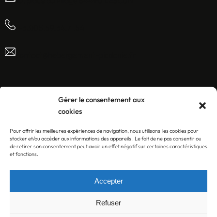
10, place du village 64490 LESCUN
(+33)05.59.34.71.54
contact@hebergement-picdanie.fr
Facebook
Instagram
Gérer le consentement aux
cookies
Pour offrir les meilleures expériences de navigation, nous utilisons les cookies pour
Liens rapides
stocker et/ou accéder aux informations des appareils. Le fait de ne pas consentir ou
de retirer son consentement peut avoir un effet négatif sur certaines caractéristiques
et fonctions.
Accepter
Refuser