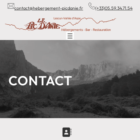
Aller
contact@hebergement-picdanie.fr
(+33)05.59.34.71.54
au
contenu
CONTACT