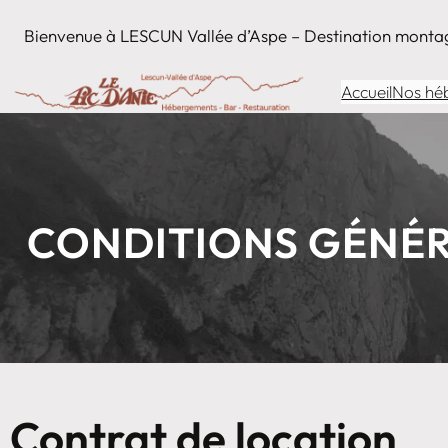
Aller
au
Bienvenue à LESCUN Vallée d’Aspe – Destination monta
contenu
Accueil
Nos hé
CONDITIONS GÉNÉR
Contrat de location