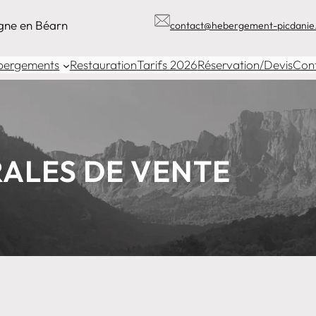
gne en Béarn
contact@hebergement-picdanie.
bergements
Restauration
Tarifs 2026
Réservation/Devis
Con
ALES DE VENTE