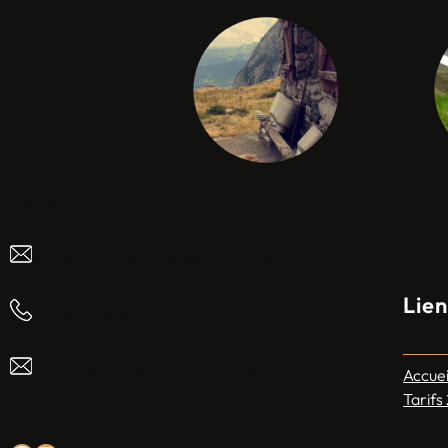
Hébergements du Pic d'Anie
10, place du village 64490 LESCUN
Lien
(+33)05.59.34.71.54
contact@hebergement-picdanie.fr
Accuei
Tarifs